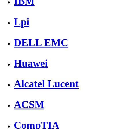
IBM
Lpi
DELL EMC
Huawei
Alcatel Lucent
ACSM
CompTIA