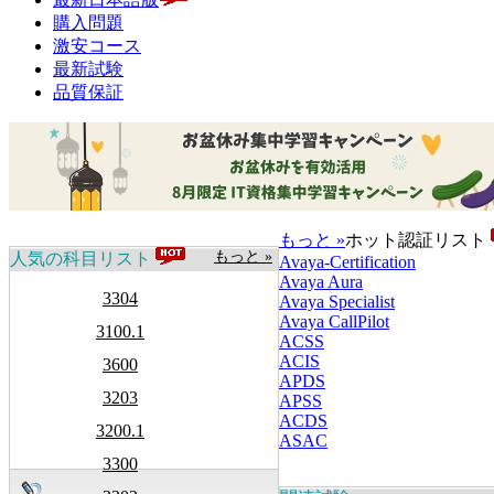
購入問題
激安コース
最新試験
品質保証
もっと »
ホット認証リスト
もっと »
人気の科目リスト
Avaya-Certification
Avaya Aura
3304
Avaya Specialist
Avaya CallPilot
3100.1
ACSS
ACIS
3600
APDS
3203
APSS
ACDS
3200.1
ASAC
3300