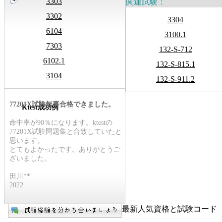
3303
関連試験：
3302
3304
6104
3100.1
7303
132-S-712
6102.1
132-S-815.1
3104
132-S-911.2
77201X試験無事合格できました。
Ktest成功例
命中率が90％になります。ktestの
77201X試験問題集と合致していたと
思います。
とてもよかったです。ありがとうご
ざいました。
田川**
2022
最新人気資格と試験コード【