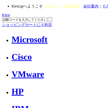
Ktest.jpへようこそ
ログイン
新規登録
会社案内
|
F.
Ktest
ショッピングカートに
0
科目
Microsoft
Cisco
VMware
HP