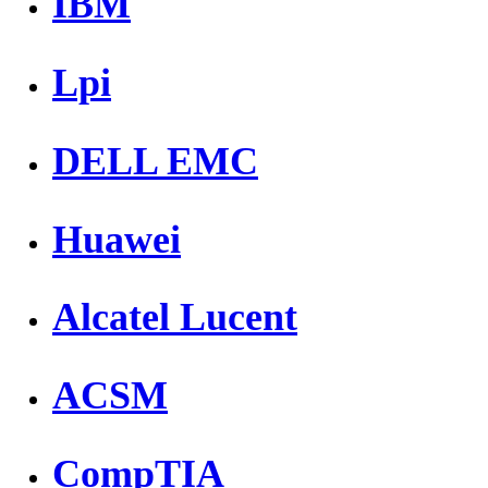
IBM
Lpi
DELL EMC
Huawei
Alcatel Lucent
ACSM
CompTIA