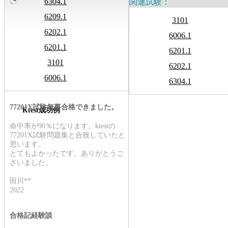
6304.1
関連試験：
6209.1
3101
6202.1
6006.1
6201.1
6201.1
3101
6202.1
6006.1
6304.1
77201X試験無事合格できました。
Ktest成功例
命中率が90％になります。ktestの
77201X試験問題集と合致していたと
思います。
とてもよかったです。ありがとうご
ざいました。
田川**
2022
合格記経験談