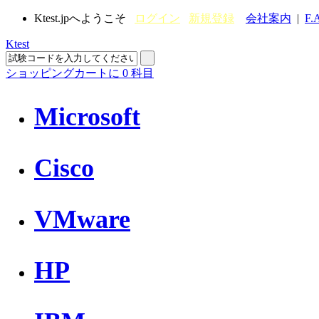
Ktest.jpへようこそ
ログイン
新規登録
会社案内
|
F.
Ktest
ショッピングカートに
0
科目
Microsoft
Cisco
VMware
HP