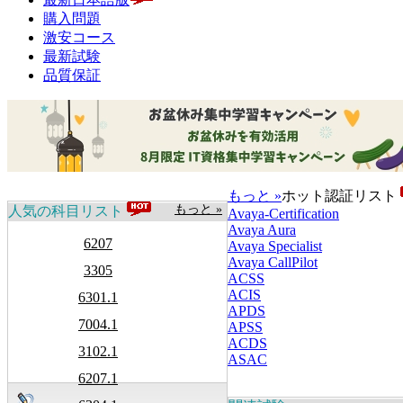
購入問題
激安コース
最新試験
品質保証
もっと »
ホット認証リスト
もっと »
人気の科目リスト
Avaya-Certification
Avaya Aura
6207
Avaya Specialist
Avaya CallPilot
3305
ACSS
ACIS
6301.1
APDS
7004.1
APSS
ACDS
3102.1
ASAC
6207.1