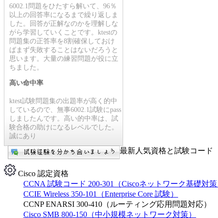
6002.1問題をひたすら解いて、96％
以上の回答率になるまで繰り返しま
した。回答が正解なのかを理解しな
がら学習していくことです。ktestの
問題集の正答率を8割確保しておけ
ばまず失敗することはないだろうと
思います。大量の練習問題が役に立
ちました。
高い命中率
ktest試験問題集の出題率が高く的中
しているので、無事6002.1試験にpass
しましたんです。高い的中率は、試
験合格の助けになるレベルでした。
誠にあり
最新人気資格と試験コード【
Cisco 認定資格
CCNA 試験コード 200-301（Ciscoネットワーク基礎対
CCIE Wireless 350-101（Enterprise Core 試験）
CCNP ENARSI 300-410（ルーティング応用問題対応）
Cisco SMB 800-150（中小規模ネットワーク対策）