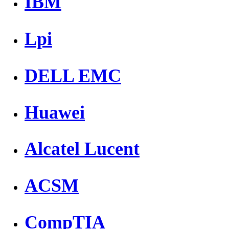
IBM
Lpi
DELL EMC
Huawei
Alcatel Lucent
ACSM
CompTIA