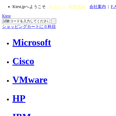
Ktest.jpへようこそ
ログイン
新規登録
会社案内
|
F.
Ktest
ショッピングカートに
0
科目
Microsoft
Cisco
VMware
HP