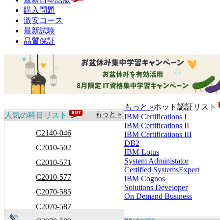
購入問題
激安コース
最新試験
品質保証
もっと »
ホット認証リスト
もっと »
人気の科目リスト
IBM Certifications I
IBM Certifications II
C2140-046
IBM Certifications III
DB2
C2010-502
IBM-Lotus
System Administator
C2010-571
Certified SystemsExpert
C2010-577
IBM Cognos
Solutions Developer
C2070-585
On Demand Business
C2070-587