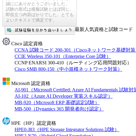
誠ににありがとうございました。
試験の形式は模擬試験とほぼ同じ、
即役立つ内容ばかりでした。とても
よいテキストで満足です。
最新人気資格と試験コード【
Cisco 認定資格
CCNA 試験コード 200-301（Ciscoネットワーク基礎対
CCIE Wireless 350-101（Enterprise Core 試験）
CCNP ENARSI 300-410（ルーティング応用問題対応）
Cisco SMB 800-150（中小規模ネットワーク対策）
Microsoft 認定資格
AI-901（Microsoft Certified: Azure AI Fundamentals 試
AI-102（Azure AI Developer 実装スキル認定）
MB-920（Microsoft ERP 基礎認定試験）
MB-500（Dynamics 365 開発者向け認定）
HPE（HP）認定資格
HPE0-J83（HPE Storage Integrator Solutions 試験）
HPE2-N70（Hybrid Cloud Foundation）