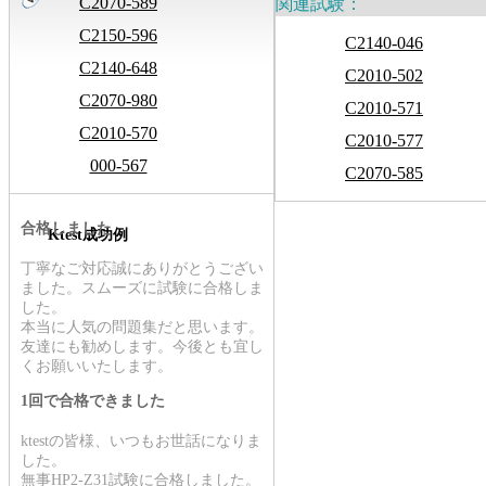
C2070-589
関連試験：
C2150-596
C2140-046
C2140-648
C2010-502
C2070-980
C2010-571
C2010-570
C2010-577
000-567
C2070-585
合格しました
Ktest成功例
丁寧なご対応誠にありがとうござい
ました。スムーズに試験に合格しま
した。
本当に人気の問題集だと思います。
友達にも勧めします。今後とも宜し
くお願いいたします。
1回で合格できました
ktestの皆様、いつもお世話になりま
した。
無事HP2-Z31試験に合格しました。