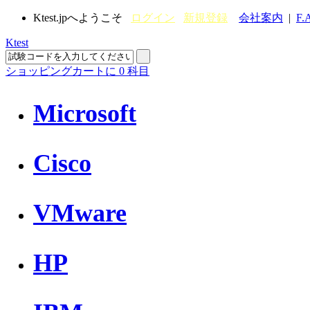
Ktest.jpへようこそ
ログイン
新規登録
会社案内
|
F.
Ktest
ショッピングカートに
0
科目
Microsoft
Cisco
VMware
HP