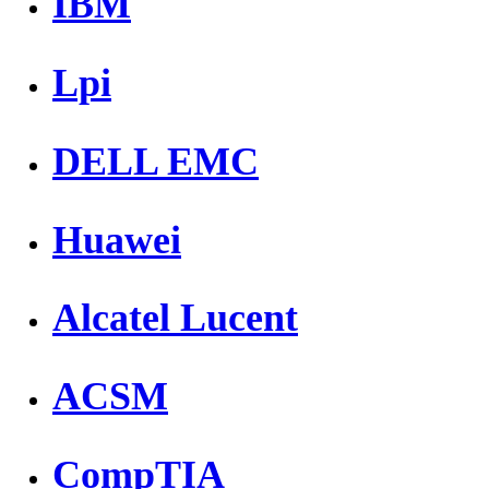
IBM
Lpi
DELL EMC
Huawei
Alcatel Lucent
ACSM
CompTIA