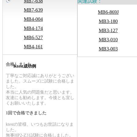
MB7-638
関連試験：
MB7-639
MB6-869J
MB4-004
MB3-180
MB4-174
MB3-127
MB6-527
MB3-010
MB4-161
MB3-003
合格しました
Ktest成功例
丁寧なご対応誠にありがとうござい
ました。スムーズに試験に合格しま
した。
本当に人気の問題集だと思います。
友達にも勧めします。今後とも宜し
くお願いいたします。
1回で合格できました
ktestの皆様、いつもお世話になりま
した。
無事HP2-Z31試験に合格しました。