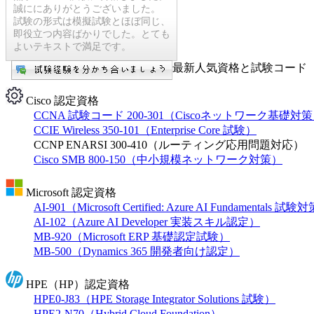
誠ににありがとうございました。
試験の形式は模擬試験とほぼ同じ、
即役立つ内容ばかりでした。とても
よいテキストで満足です。
最新人気資格と試験コード【
Cisco 認定資格
CCNA 試験コード 200-301（Ciscoネットワーク基礎対
CCIE Wireless 350-101（Enterprise Core 試験）
CCNP ENARSI 300-410（ルーティング応用問題対応）
Cisco SMB 800-150（中小規模ネットワーク対策）
Microsoft 認定資格
AI-901（Microsoft Certified: Azure AI Fundamentals 試
AI-102（Azure AI Developer 実装スキル認定）
MB-920（Microsoft ERP 基礎認定試験）
MB-500（Dynamics 365 開発者向け認定）
HPE（HP）認定資格
HPE0-J83（HPE Storage Integrator Solutions 試験）
HPE2-N70（Hybrid Cloud Foundation）