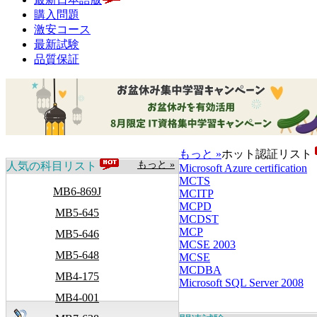
購入問題
激安コース
最新試験
品質保証
もっと »
ホット認証リスト
もっと »
人気の科目リスト
Microsoft Azure certification
MCTS
MB6-869J
MCITP
MCPD
MB5-645
MCDST
MCP
MB5-646
MCSE 2003
MB5-648
MCSE
MCDBA
MB4-175
Microsoft SQL Server 2008
MB4-001