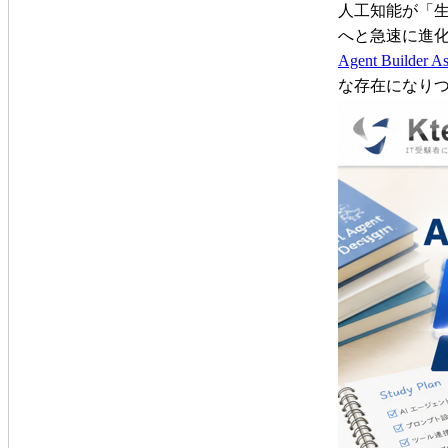
人工知能が「生
へと急速に進
Agent Builder 
な存在になり