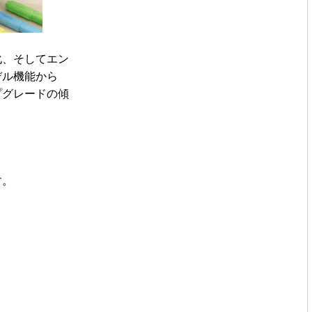
化、そしてエン
デル機能から
プグレードの傾
す。