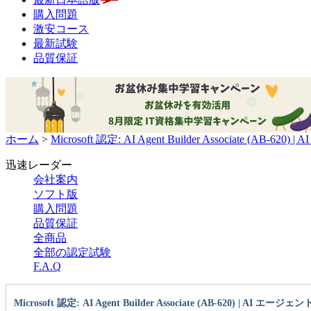
購入問題
激安コース
最新試験
品質保証
ホーム
>
Microsoft 認定: AI Agent Builder Associate (
迅速レーダー
会社案内
ソフト版
購入問題
品質保証
全商品
全部の認定試験
F.A.Q
Microsoft 認定: AI Agent Builder Associate (AB-620) | A