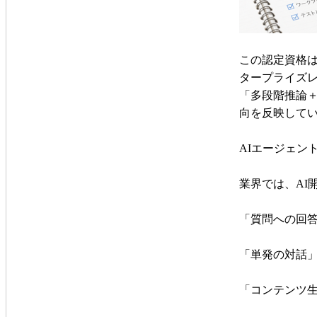
この認定資格は
タープライズレ
「多段階推論＋
向を反映して
AIエージェン
業界では、AI
「質問への回
「単発の対話
「コンテンツ