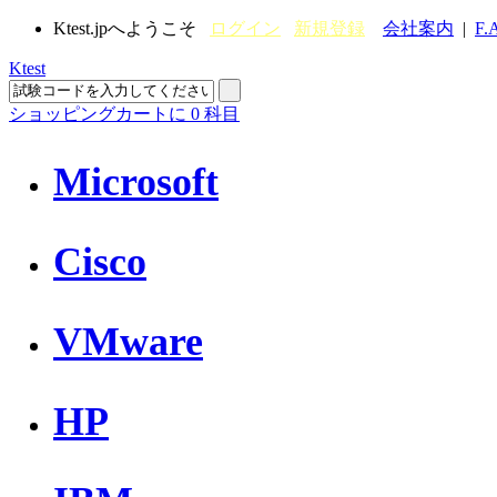
Ktest.jpへようこそ
ログイン
新規登録
会社案内
|
F.
Ktest
ショッピングカートに
0
科目
Microsoft
Cisco
VMware
HP