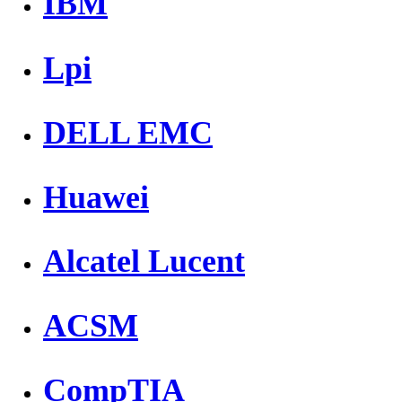
IBM
Lpi
DELL EMC
Huawei
Alcatel Lucent
ACSM
CompTIA