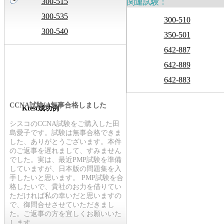
300-515
関連試験：
300-535
300-510
300-540
350-501
642-887
642-889
642-883
CCNA試験は無事合格しました
Ktest成功例
シスコのCCNA試験をご購入した田
島愛子です。試験は無事合格できま
した、ありがとうございます。本件
のご返事を遅れまして、すみません
でした。実は、最近PMP試験を準備
していますが、日本版の問題集を入
手したいと思います。 PMP試験を合
格したいで、貴社のお力を借りてい
ただければ私の幸いだと思いますの
で、御問合せさせていただきまし
た。ご返事の方を宜しくお願いいた
します。