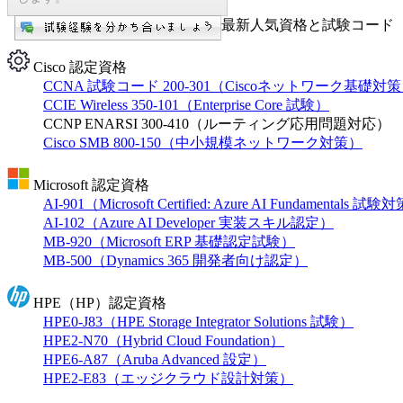
最新人気資格と試験コード【
Cisco 認定資格
CCNA 試験コード 200-301（Ciscoネットワーク基礎対
CCIE Wireless 350-101（Enterprise Core 試験）
CCNP ENARSI 300-410（ルーティング応用問題対応）
Cisco SMB 800-150（中小規模ネットワーク対策）
Microsoft 認定資格
AI-901（Microsoft Certified: Azure AI Fundamentals 試
AI-102（Azure AI Developer 実装スキル認定）
MB-920（Microsoft ERP 基礎認定試験）
MB-500（Dynamics 365 開発者向け認定）
HPE（HP）認定資格
HPE0-J83（HPE Storage Integrator Solutions 試験）
HPE2-N70（Hybrid Cloud Foundation）
HPE6-A87（Aruba Advanced 設定）
HPE2-E83（エッジクラウド設計対策）