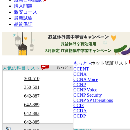
購入問題
激安コース
最新試験
品質保証
もっと »
ホット認証リスト
もっと »
人気の科目リスト
CCENT
CCNA
300-510
CCNA Voice
CCNP
350-501
CCNP Voice
CCNP Security
642-887
CCNP SP Operations
642-889
CCIE
CCDA
642-883
CCDP
642-885