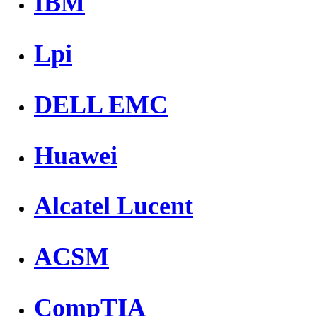
IBM
Lpi
DELL EMC
Huawei
Alcatel Lucent
ACSM
CompTIA