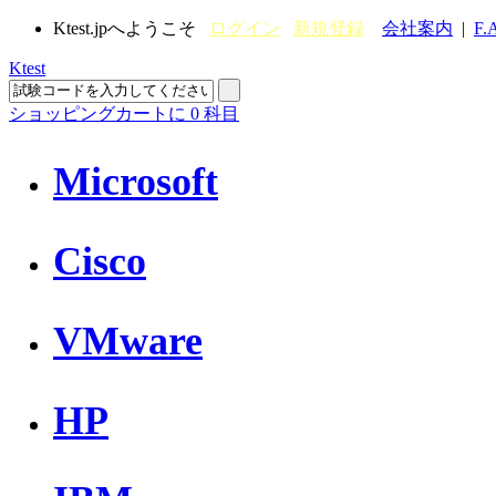
Ktest.jpへようこそ
ログイン
新規登録
会社案内
|
F.
Ktest
ショッピングカートに
0
科目
Microsoft
Cisco
VMware
HP