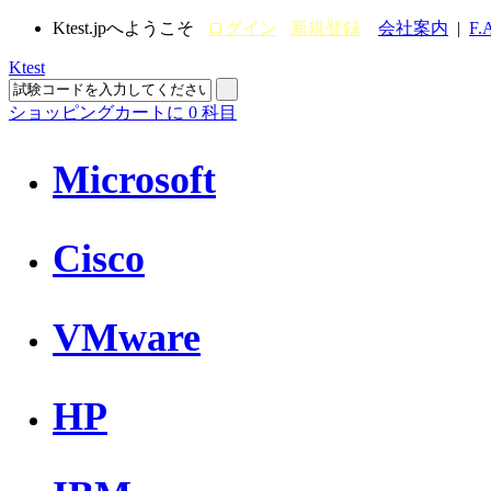
Ktest.jpへようこそ
ログイン
新規登録
会社案内
|
F.
Ktest
ショッピングカートに
0
科目
Microsoft
Cisco
VMware
HP