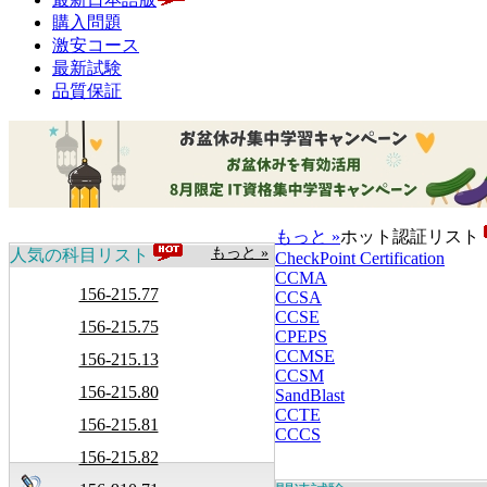
購入問題
激安コース
最新試験
品質保証
もっと »
ホット認証リスト
もっと »
人気の科目リスト
CheckPoint Certification
CCMA
156-215.77
CCSA
CCSE
156-215.75
CPEPS
CCMSE
156-215.13
CCSM
156-215.80
SandBlast
CCTE
156-215.81
CCCS
156-215.82