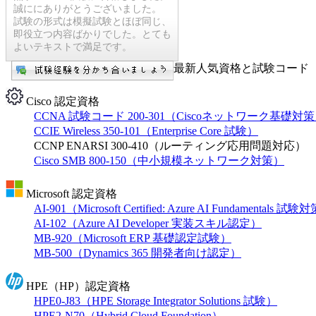
誠ににありがとうございました。
試験の形式は模擬試験とほぼ同じ、
即役立つ内容ばかりでした。とても
よいテキストで満足です。
最新人気資格と試験コード【
Cisco 認定資格
CCNA 試験コード 200-301（Ciscoネットワーク基礎対
CCIE Wireless 350-101（Enterprise Core 試験）
CCNP ENARSI 300-410（ルーティング応用問題対応）
Cisco SMB 800-150（中小規模ネットワーク対策）
Microsoft 認定資格
AI-901（Microsoft Certified: Azure AI Fundamentals 試
AI-102（Azure AI Developer 実装スキル認定）
MB-920（Microsoft ERP 基礎認定試験）
MB-500（Dynamics 365 開発者向け認定）
HPE（HP）認定資格
HPE0-J83（HPE Storage Integrator Solutions 試験）
HPE2-N70（Hybrid Cloud Foundation）