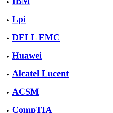
IBM
Lpi
DELL EMC
Huawei
Alcatel Lucent
ACSM
CompTIA