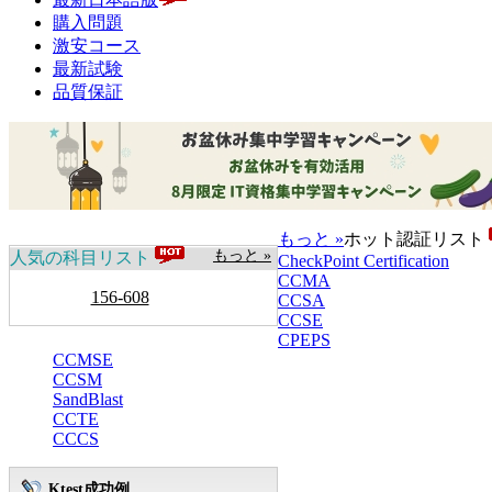
購入問題
激安コース
最新試験
品質保証
もっと »
ホット認証リスト
もっと »
人気の科目リスト
CheckPoint Certification
CCMA
156-608
CCSA
CCSE
CPEPS
CCMSE
CCSM
SandBlast
CCTE
CCCS
Ktest成功例