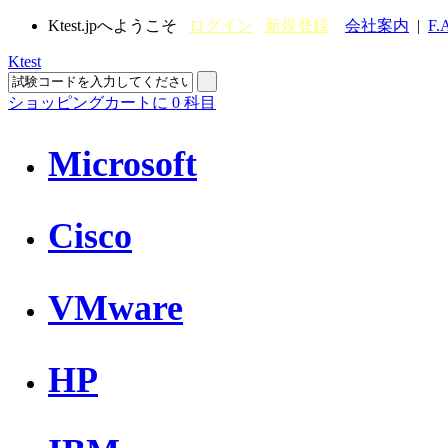
Ktest.jpへようこそ
ログイン
新規登録
会社案内
|
F.
Ktest
ショッピングカートに
0
科目
Microsoft
Cisco
VMware
HP