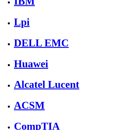
IBM
Lpi
DELL EMC
Huawei
Alcatel Lucent
ACSM
CompTIA