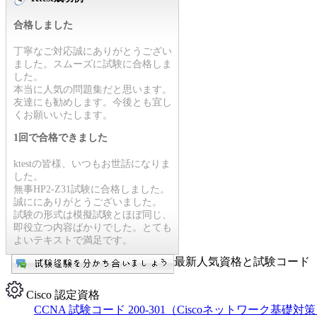
合格しました
丁寧なご対応誠にありがとうござい
ました。スムーズに試験に合格しま
した。
本当に人気の問題集だと思います。
友達にも勧めします。今後とも宜し
くお願いいたします。
1回で合格できました
ktestの皆様、いつもお世話になりま
した。
無事HP2-Z31試験に合格しました。
誠ににありがとうございました。
試験の形式は模擬試験とほぼ同じ、
即役立つ内容ばかりでした。とても
よいテキストで満足です。
最新人気資格と試験コード【
Cisco 認定資格
CCNA 試験コード 200-301（Ciscoネットワーク基礎対