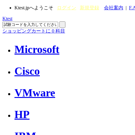
Ktest.jpへようこそ
ログイン
新規登録
会社案内
|
F.
Ktest
ショッピングカートに
0
科目
Microsoft
Cisco
VMware
HP