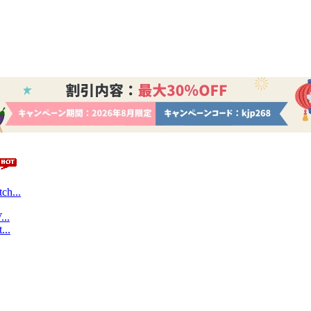
ch...
...
...