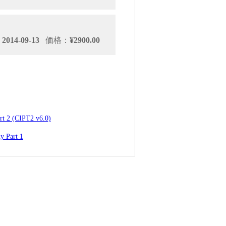
014-09-13
価格：
¥2900.00
t 2 (CIPT2 v6.0)
y Part 1