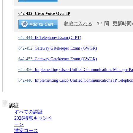
642-432
Cisco Voice Over IP
収蔵に入れる
72 問 更新時間: 2
642-444
IP Telephony Exam (CIPT)
642-452
Gateway Gatekeeper Exam (GWGK)
642-453
Gateway Gatekeeper Exam (GWGK)
642-456
Implementing Cisco Unified Communications Manager Par
642-446
Implementing Cisco Unified Communications IP Telephon
認証
すべての認証
2026特恵キャンペ
ーン
激安コース