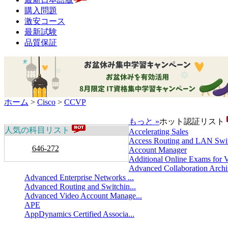
購入問題
激安コース
最新試験
品質保証
ホーム
>
Cisco
>
CCVP
もっと »
ホット認証リスト
人気の科目リスト
Accelerating Sales
Access Routing and LAN Swit
646-272
Account Manager
Additional Online Exams for V
Advanced Collaboration Archit
Advanced Enterprise Networks ...
Advanced Routing and Switchin...
Advanced Video Account Manage...
APE
AppDynamics Certified Associa...