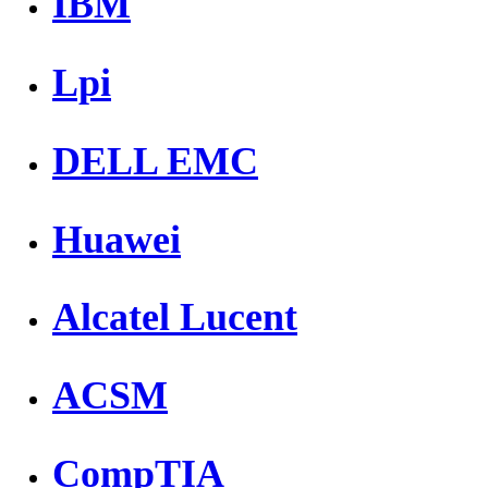
IBM
Lpi
DELL EMC
Huawei
Alcatel Lucent
ACSM
CompTIA