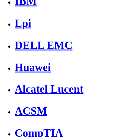
IBM
Lpi
DELL EMC
Huawei
Alcatel Lucent
ACSM
CompTIA