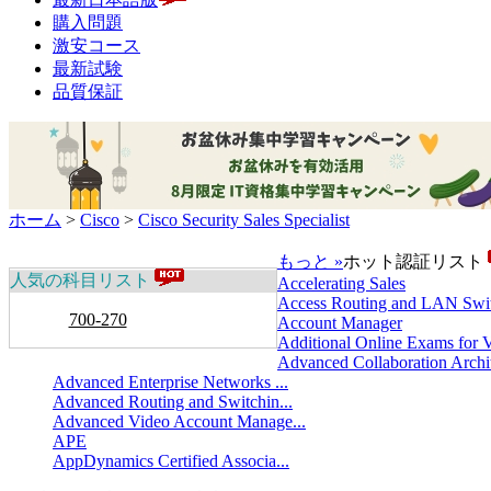
購入問題
激安コース
最新試験
品質保証
ホーム
>
Cisco
>
Cisco Security Sales Specialist
もっと »
ホット認証リスト
人気の科目リスト
Accelerating Sales
Access Routing and LAN Swit
700-270
Account Manager
Additional Online Exams for V
Advanced Collaboration Archit
Advanced Enterprise Networks ...
Advanced Routing and Switchin...
Advanced Video Account Manage...
APE
AppDynamics Certified Associa...