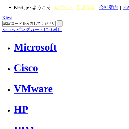
Ktest.jpへようこそ
ログイン
新規登録
会社案内
|
F.
Ktest
ショッピングカートに
0
科目
Microsoft
Cisco
VMware
HP