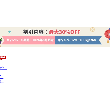
ch...
...
...