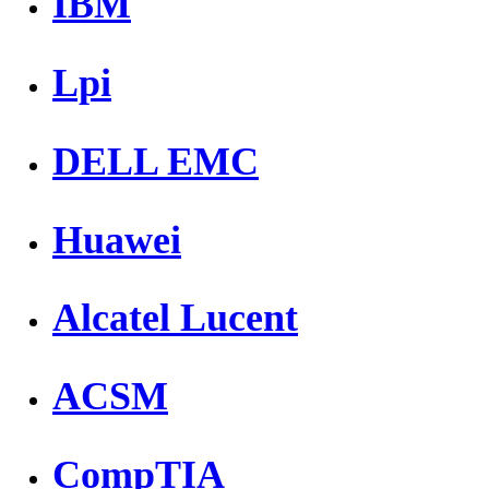
IBM
Lpi
DELL EMC
Huawei
Alcatel Lucent
ACSM
CompTIA