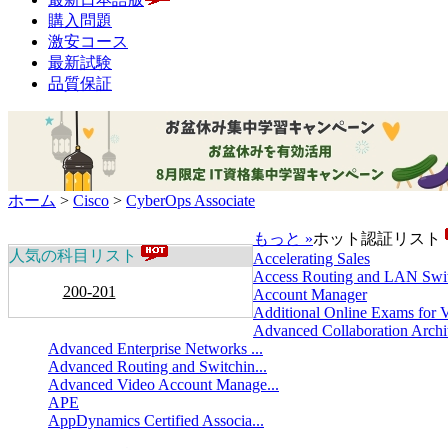
購入問題
激安コース
最新試験
品質保証
ホーム
>
Cisco
>
CyberOps Associate
もっと »
ホット認証リスト
人気の科目リスト
Accelerating Sales
Access Routing and LAN Swit
200-201
Account Manager
Additional Online Exams for V
Advanced Collaboration Archit
Advanced Enterprise Networks ...
Advanced Routing and Switchin...
Advanced Video Account Manage...
APE
AppDynamics Certified Associa...