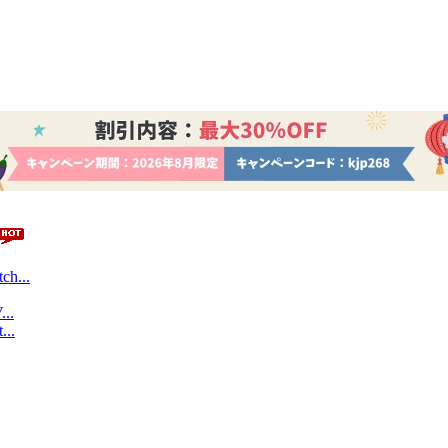
ch...
...
...