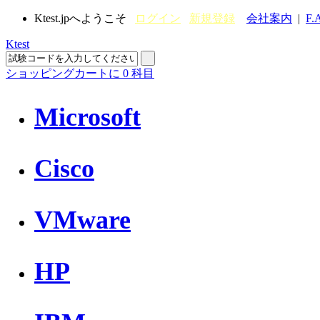
Ktest.jpへようこそ
ログイン
新規登録
会社案内
|
F.
Ktest
ショッピングカートに
0
科目
Microsoft
Cisco
VMware
HP