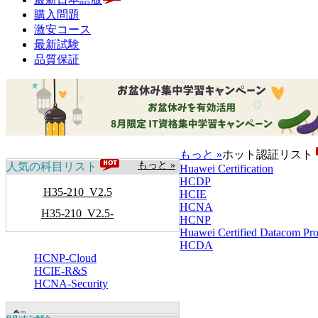
購入問題
激安コース
最新試験
品質保証
もっと »
ホット認証リスト
もっと »
人気の科目リスト
Huawei Certification
HCDP
H35-210_V2.5
HCIE
HCNA
H35-210_V2.5-
HCNP
Huawei Certified Datacom Prof
ENU
HCDA
HCNP-Cloud
HCIE-R&S
HCNA-Security