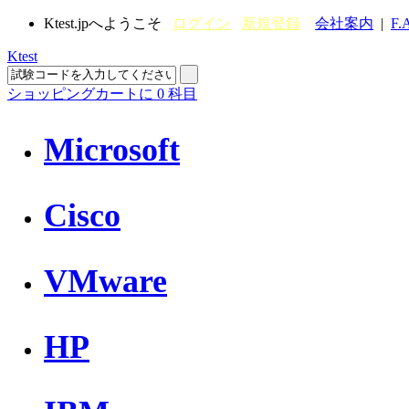
Ktest.jpへようこそ
ログイン
新規登録
会社案内
|
F.
Ktest
ショッピングカートに
0
科目
Microsoft
Cisco
VMware
HP