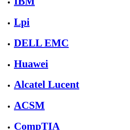
IBM
Lpi
DELL EMC
Huawei
Alcatel Lucent
ACSM
CompTIA