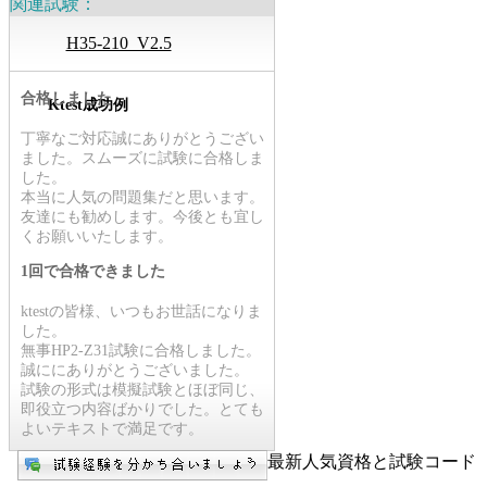
関連試験：
H35-210_V2.5
合格しました
Ktest成功例
丁寧なご対応誠にありがとうござい
ました。スムーズに試験に合格しま
した。
本当に人気の問題集だと思います。
友達にも勧めします。今後とも宜し
くお願いいたします。
1回で合格できました
ktestの皆様、いつもお世話になりま
した。
無事HP2-Z31試験に合格しました。
誠ににありがとうございました。
試験の形式は模擬試験とほぼ同じ、
即役立つ内容ばかりでした。とても
よいテキストで満足です。
最新人気資格と試験コード【