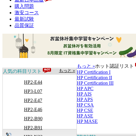
購入問題
激安コース
最新試験
品質保証
もっと »
ホット認証リスト
もっと »
人気の科目リスト
HP Certification I
HP Certification II
HP2-E44
HP Certification III
HP APC
HP3-L07
HP AIS
HP APS
HP2-E47
HP CSA
HP2-E46
HP CSE
HP ASE
HP2-B90
HP MASE
HP2-B91