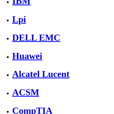
IBM
Lpi
DELL EMC
Huawei
Alcatel Lucent
ACSM
CompTIA