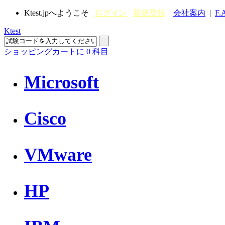
Ktest.jpへようこそ
ログイン
新規登録
会社案内
|
F.
Ktest
ショッピングカートに
0
科目
Microsoft
Cisco
VMware
HP