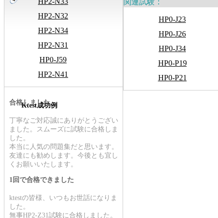
HP2-N33
関連試験：
HP2-N32
HP0-J23
HP2-N34
HP0-J26
HP2-N31
HP0-J34
HP0-J59
HP0-P19
HP2-N41
HP0-P21
合格しました
Ktest成功例
丁寧なご対応誠にありがとうござい
ました。スムーズに試験に合格しま
した。
本当に人気の問題集だと思います。
友達にも勧めします。今後とも宜し
くお願いいたします。
1回で合格できました
ktestの皆様、いつもお世話になりま
した。
無事HP2-Z31試験に合格しました。