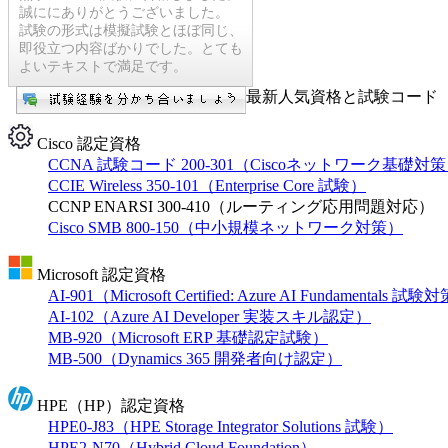
誠ににありがとうございました。
試験の形式は模擬試験とほぼ同じ、
即役立つ内容ばかりでした。とても
よいテキストで満足です。
最新人気資格と試験コード【
Cisco 認定資格
CCNA 試験コード 200-301（Ciscoネットワーク基礎対
CCIE Wireless 350-101（Enterprise Core 試験）
CCNP ENARSI 300-410（ルーティング応用問題対応）
Cisco SMB 800-150（中小規模ネットワーク対策）
Microsoft 認定資格
AI-901（Microsoft Certified: Azure AI Fundamentals 試
AI-102（Azure AI Developer 実装スキル認定）
MB-920（Microsoft ERP 基礎認定試験）
MB-500（Dynamics 365 開発者向け認定）
HPE（HP）認定資格
HPE0-J83（HPE Storage Integrator Solutions 試験）
HPE2-N70（Hybrid Cloud Foundation）