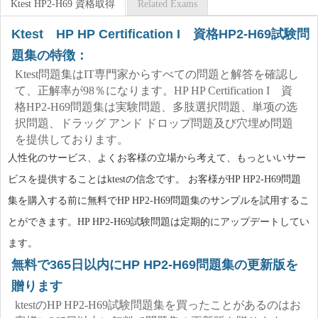
Ktest HP2-H69 資格取得
Related Exams
Ktest HP HP Certification I 資格HP2-H69試験問
題集の特徴：
Ktest問題集はIT専門家からすべての問題と解答を確認し
て、正解率が98％になります。HP HP Certification I 資
格HP2-H69問題集は実験問題、多肢選択問題、単项の选
択問題、ドラッグ アンド ドロップ問題及び穴埋め問題
を提供しております。
人性化のサービス、よくお客様の立場から考えて、もっといいサー
ビスを提供することはktestの信念です。 お客様がHP HP2-H69問題
集を購入する前に無料でHP HP2-H69問題集のサンプルを試用するこ
とができます。HP HP2-H69試験問題は定期的にアップデートしてい
ます。
無料で365日以内にHP HP2-H69問題集の更新版を
贈ります
ktestのHP HP2-H69試験問題集を買ったことがあるのはお