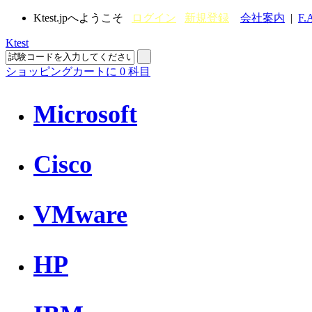
Ktest.jpへようこそ
ログイン
新規登録
会社案内
|
F.
Ktest
ショッピングカートに
0
科目
Microsoft
Cisco
VMware
HP