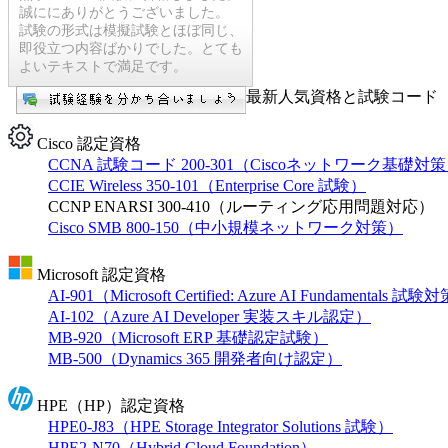
誠ににありがとうございました。
試験の形式は模擬試験とほぼ同じ、
即役立つ内容ばかりでした。とても
よいテキストで満足です。
最新人気資格と試験コード【
Cisco 認定資格
CCNA 試験コード 200-301（Ciscoネットワーク基礎対
CCIE Wireless 350-101（Enterprise Core 試験）
CCNP ENARSI 300-410（ルーティング応用問題対応）
Cisco SMB 800-150（中小規模ネットワーク対策）
Microsoft 認定資格
AI-901（Microsoft Certified: Azure AI Fundamentals 試
AI-102（Azure AI Developer 実装スキル認定）
MB-920（Microsoft ERP 基礎認定試験）
MB-500（Dynamics 365 開発者向け認定）
HPE（HP）認定資格
HPE0-J83（HPE Storage Integrator Solutions 試験）
HPE2-N70（Hybrid Cloud Foundation）