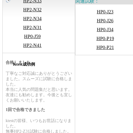
HP2-N33
関連試験：
HP2-N32
HP0-J23
HP2-N34
HP0-J26
HP2-N31
HP0-J34
HP0-J59
HP0-P19
HP2-N41
HP0-P21
合格しました
Ktest成功例
丁寧なご対応誠にありがとうござい
ました。スムーズに試験に合格しま
した。
本当に人気の問題集だと思います。
友達にも勧めします。今後とも宜し
くお願いいたします。
1回で合格できました
ktestの皆様、いつもお世話になりま
した。
無事HP2-Z31試験に合格しました。