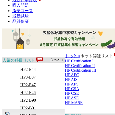
購入問題
激安コース
最新試験
品質保証
もっと »
ホット認証リスト
もっと »
人気の科目リスト
HP Certification I
HP Certification II
HP2-E44
HP Certification III
HP APC
HP3-L07
HP AIS
HP APS
HP2-E47
HP CSA
HP2-E46
HP CSE
HP ASE
HP2-B90
HP MASE
HP2-B91