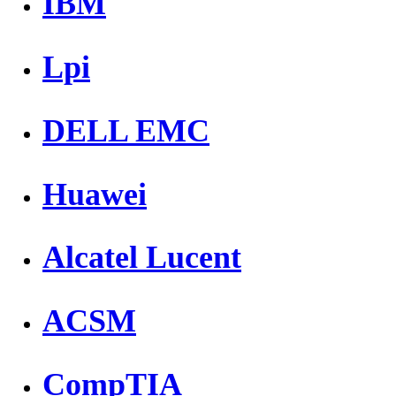
IBM
Lpi
DELL EMC
Huawei
Alcatel Lucent
ACSM
CompTIA