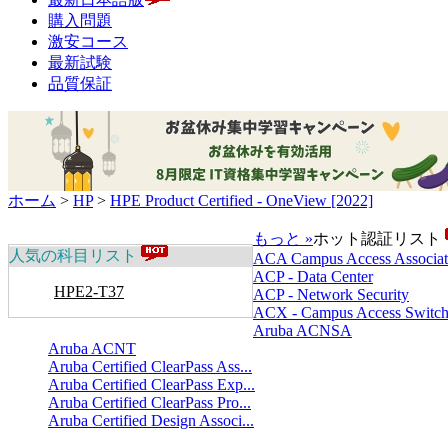
購入問題
激安コース
最新試験
品質保証
ホーム
>
HP
>
HPE Product Certified - OneView [2022]
もっと »
ホット認証リスト
人気の科目リスト
ACA Campus Access Associat
ACP - Data Center
HPE2-T37
ACP - Network Security
ACX - Campus Access Switch
Aruba ACNSA
Aruba ACNT
Aruba Certified ClearPass Ass...
Aruba Certified ClearPass Exp...
Aruba Certified ClearPass Pro...
Aruba Certified Design Associ...