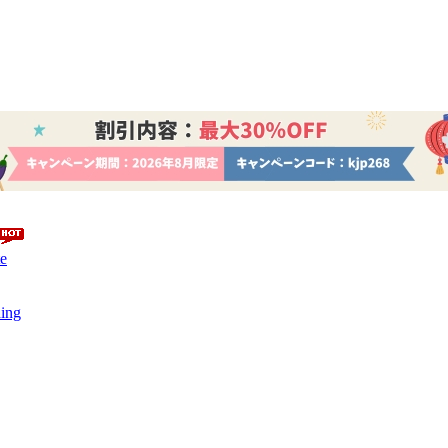
e
ing