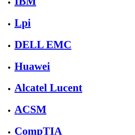
IBM
Lpi
DELL EMC
Huawei
Alcatel Lucent
ACSM
CompTIA