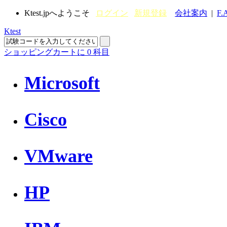
Ktest.jpへようこそ
ログイン
新規登録
会社案内
|
F.
Ktest
ショッピングカートに
0
科目
Microsoft
Cisco
VMware
HP