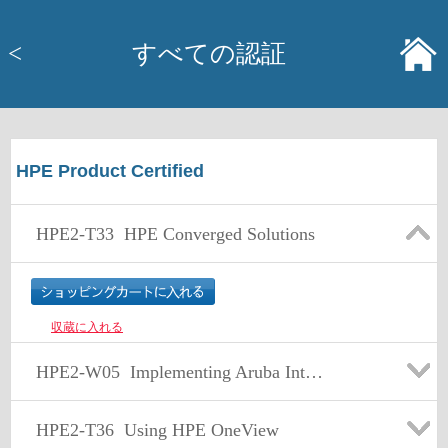
<
すべての認証
HPE Product Certified
HPE2-T33
HPE Converged Solutions
収蔵に入れる
HPE2-W05
Implementing Aruba IntroSpect
HPE2-T36
Using HPE OneView