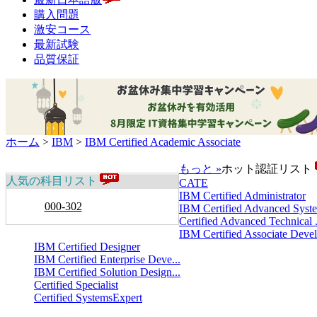
購入問題
激安コース
最新試験
品質保証
ホーム
>
IBM
>
IBM Certified Academic Associate
もっと »
ホット認証リスト
人気の科目リスト
CATE
IBM Certified Administrator
000-302
IBM Certified Advanced Syste
Certified Advanced Technical .
IBM Certified Associate Devel.
IBM Certified Designer
IBM Certified Enterprise Deve...
IBM Certified Solution Design...
Certified Specialist
Certified SystemsExpert