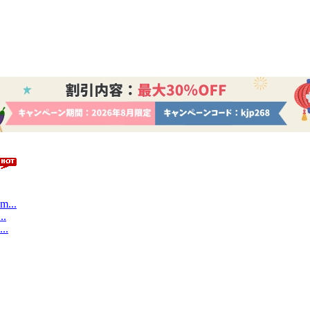
m...
..
..