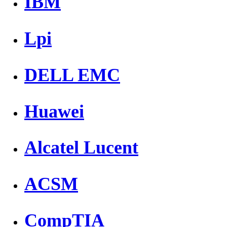
IBM
Lpi
DELL EMC
Huawei
Alcatel Lucent
ACSM
CompTIA