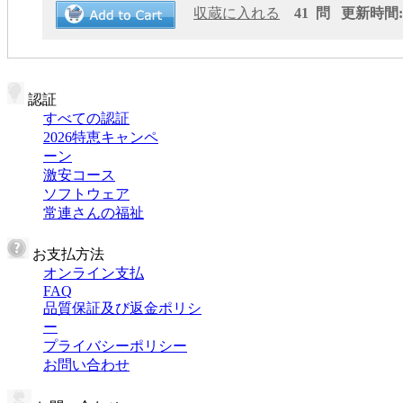
収蔵に入れる
41 問 更新時間: 2
認証
すべての認証
2026特恵キャンペ
ーン
激安コース
ソフトウェア
常連さんの福祉
お支払方法
オンライン支払
FAQ
品質保証及び返金ポリシ
ー
プライバシーポリシー
お問い合わせ