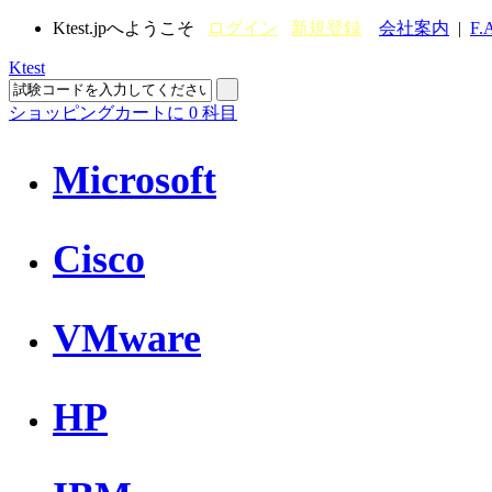
Ktest.jpへようこそ
ログイン
新規登録
会社案内
|
F.
Ktest
ショッピングカートに
0
科目
Microsoft
Cisco
VMware
HP