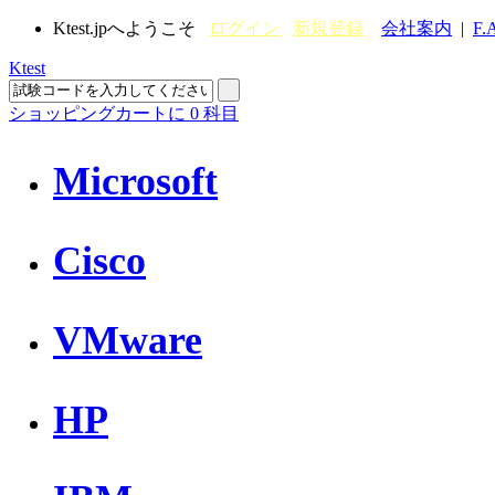
Ktest.jpへようこそ
ログイン
新規登録
会社案内
|
F.
Ktest
ショッピングカートに
0
科目
Microsoft
Cisco
VMware
HP