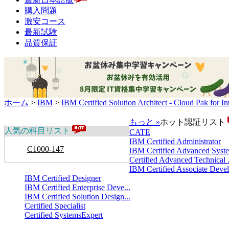
購入問題
激安コース
最新試験
品質保証
ホーム
>
IBM
>
IBM Certified Solution Architect - Cloud Pak for In
もっと »
ホット認証リスト
人気の科目リスト
CATE
IBM Certified Administrator
C1000-147
IBM Certified Advanced Syste
Certified Advanced Technical .
IBM Certified Associate Devel.
IBM Certified Designer
IBM Certified Enterprise Deve...
IBM Certified Solution Design...
Certified Specialist
Certified SystemsExpert