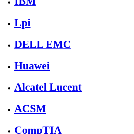
IBM
Lpi
DELL EMC
Huawei
Alcatel Lucent
ACSM
CompTIA