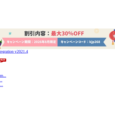
tegration v2021.4
m...
..
..