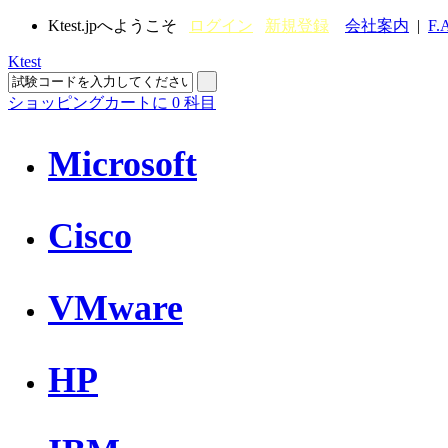
Ktest.jpへようこそ
ログイン
新規登録
会社案内
|
F.
Ktest
ショッピングカートに
0
科目
Microsoft
Cisco
VMware
HP