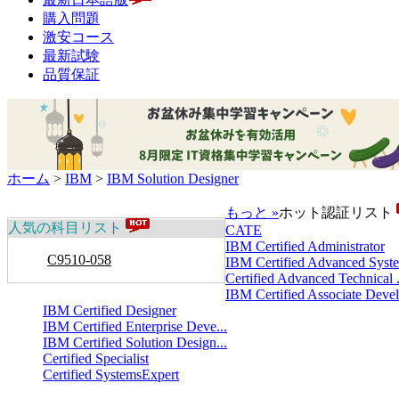
購入問題
激安コース
最新試験
品質保証
ホーム
>
IBM
>
IBM Solution Designer
もっと »
ホット認証リスト
人気の科目リスト
CATE
IBM Certified Administrator
C9510-058
IBM Certified Advanced Syste
Certified Advanced Technical .
IBM Certified Associate Devel.
IBM Certified Designer
IBM Certified Enterprise Deve...
IBM Certified Solution Design...
Certified Specialist
Certified SystemsExpert