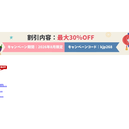
m...
..
..