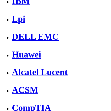
IBM
Lpi
DELL EMC
Huawei
Alcatel Lucent
ACSM
CompTIA