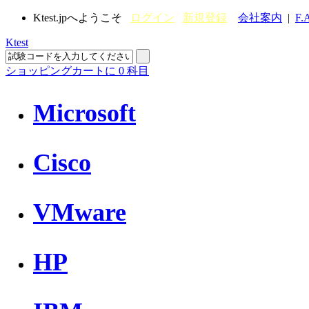
Ktest.jpへようこそ
ログイン
新規登録
会社案内
|
F.
Ktest
ショッピングカートに
0
科目
Microsoft
Cisco
VMware
HP