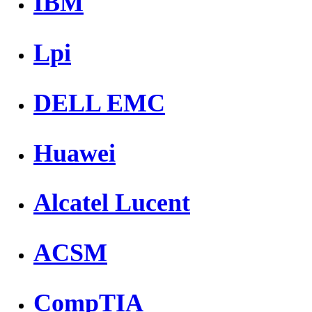
IBM
Lpi
DELL EMC
Huawei
Alcatel Lucent
ACSM
CompTIA