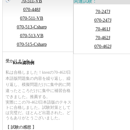
70-511-VB
関連試験：
070-448J
70-247J
070-511-VB
070-247J
070-513-Csharp
70-461J
070-513-VB
70-462J
070-515-Csharp
070-462J
受かりました！
Ktest成功例
私は合格しました！ktestの
70-462J日
本語版
問題集の内容を繰り返し、繰
り返し、模擬問題だけに集中的に間
違ったところだけに集中に補習合格
できました。推薦する。
実際にこの70-462J日本語版のテキス
トに合格しました。試験対策として
は完璧だ。ほとんど出題された。ど
うもありがとうございました。
【 試験の感想 】