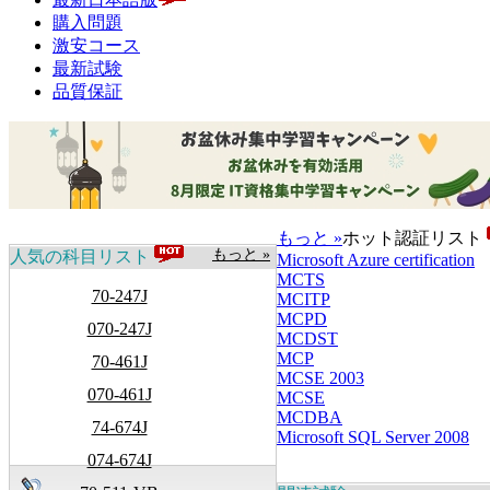
購入問題
激安コース
最新試験
品質保証
もっと »
ホット認証リスト
もっと »
人気の科目リスト
Microsoft Azure certification
MCTS
70-247J
MCITP
MCPD
070-247J
MCDST
MCP
70-461J
MCSE 2003
070-461J
MCSE
MCDBA
74-674J
Microsoft SQL Server 2008
074-674J