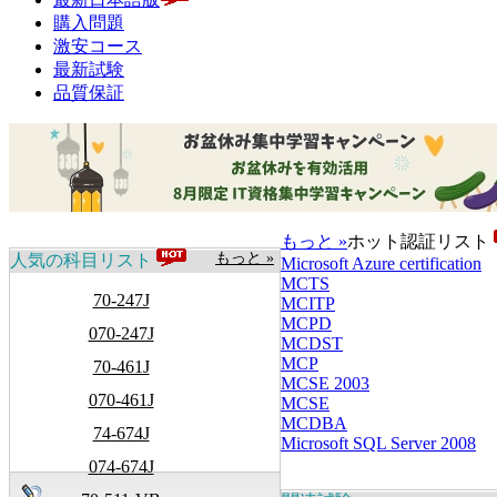
購入問題
激安コース
最新試験
品質保証
もっと »
ホット認証リスト
もっと »
人気の科目リスト
Microsoft Azure certification
MCTS
70-247J
MCITP
MCPD
070-247J
MCDST
MCP
70-461J
MCSE 2003
070-461J
MCSE
MCDBA
74-674J
Microsoft SQL Server 2008
074-674J