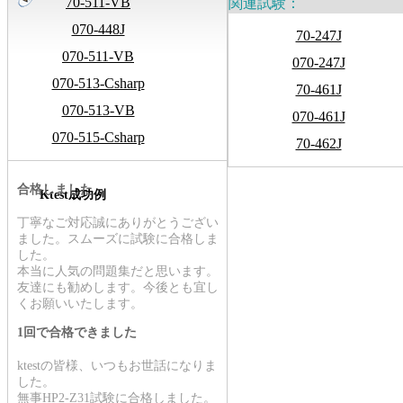
70-511-VB
関連試験：
070-448J
70-247J
070-511-VB
070-247J
070-513-Csharp
70-461J
070-513-VB
070-461J
070-515-Csharp
70-462J
合格しました
Ktest成功例
丁寧なご対応誠にありがとうござい
ました。スムーズに試験に合格しま
した。
本当に人気の問題集だと思います。
友達にも勧めします。今後とも宜し
くお願いいたします。
1回で合格できました
ktestの皆様、いつもお世話になりま
した。
無事HP2-Z31試験に合格しました。