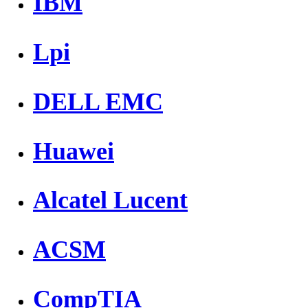
IBM
Lpi
DELL EMC
Huawei
Alcatel Lucent
ACSM
CompTIA