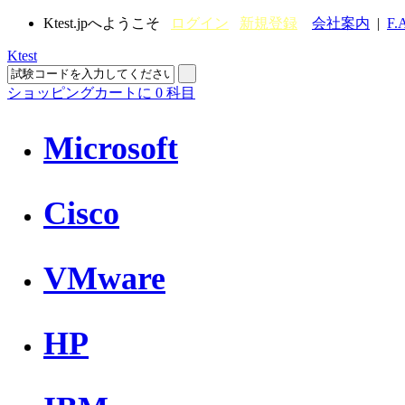
Ktest.jpへようこそ
ログイン
新規登録
会社案内
|
F.
Ktest
ショッピングカートに
0
科目
Microsoft
Cisco
VMware
HP