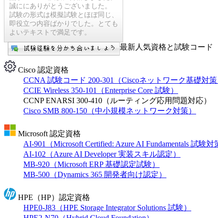
誠ににありがとうございました。
試験の形式は模擬試験とほぼ同じ、
即役立つ内容ばかりでした。とても
よいテキストで満足です。
最新人気資格と試験コード【
Cisco 認定資格
CCNA 試験コード 200-301（Ciscoネットワーク基礎対
CCIE Wireless 350-101（Enterprise Core 試験）
CCNP ENARSI 300-410（ルーティング応用問題対応）
Cisco SMB 800-150（中小規模ネットワーク対策）
Microsoft 認定資格
AI-901（Microsoft Certified: Azure AI Fundamentals 試
AI-102（Azure AI Developer 実装スキル認定）
MB-920（Microsoft ERP 基礎認定試験）
MB-500（Dynamics 365 開発者向け認定）
HPE（HP）認定資格
HPE0-J83（HPE Storage Integrator Solutions 試験）
HPE2-N70（Hybrid Cloud Foundation）