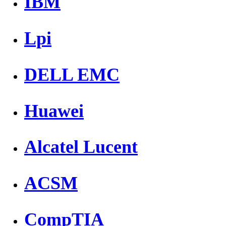
IBM
Lpi
DELL EMC
Huawei
Alcatel Lucent
ACSM
CompTIA