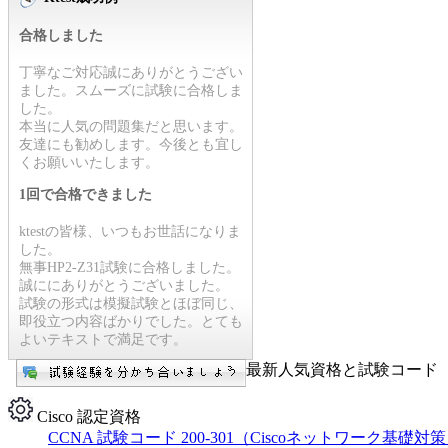
合格しました
丁寧なご対応誠にありがとうござい
ました。スムーズに試験に合格しま
した。
本当に人気の問題集だと思います。
友達にも勧めします。今後とも宜し
くお願いいたします。
1回で合格できました
ktestの皆様、いつもお世話になりま
した。
無事HP2-Z31試験に合格しました。
誠ににありがとうございました。
試験の形式は模擬試験とほぼ同じ、
即役立つ内容ばかりでした。とても
よいテキストで満足です。
最新人気資格と試験コード【
Cisco 認定資格
CCNA 試験コード 200-301（Ciscoネットワーク基礎対