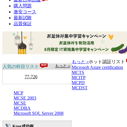
購入問題
激安コース
最新試験
品質保証
もっと »
ホット認証リスト
もっと »
人気の科目リスト
Microsoft Azure certification
MCTS
77-726
MCITP
MCPD
MCDST
MCP
MCSE 2003
MCSE
MCDBA
Microsoft SQL Server 2008
Ktest成功例