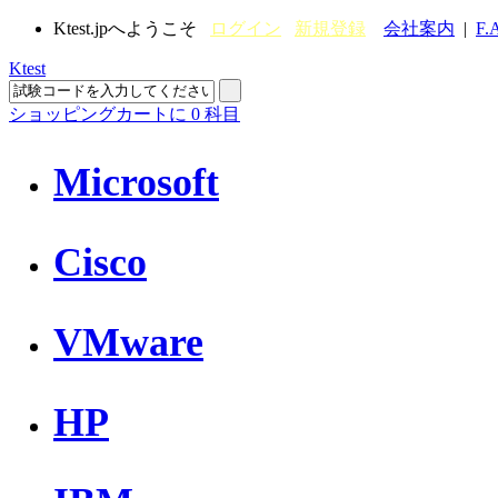
Ktest.jpへようこそ
ログイン
新規登録
会社案内
|
F.
Ktest
ショッピングカートに
0
科目
Microsoft
Cisco
VMware
HP