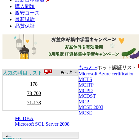
購入問題
激安コース
最新試験
品質保証
もっと »
ホット認証リスト
もっと »
人気の科目リスト
Microsoft Azure certification
MCTS
178
MCITP
MCPD
78-700
MCDST
MCP
71-178
MCSE 2003
MCSE
MCDBA
Microsoft SQL Server 2008