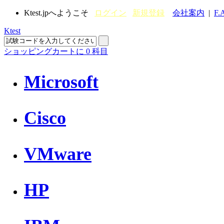
Ktest.jpへようこそ
ログイン
新規登録
会社案内
|
F.
Ktest
ショッピングカートに
0
科目
Microsoft
Cisco
VMware
HP