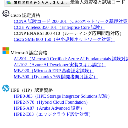
最新人気資格と試験コード【
Cisco 認定資格
CCNA 試験コード 200-301（Ciscoネットワーク基礎対
CCIE Wireless 350-101（Enterprise Core 試験）
CCNP ENARSI 300-410（ルーティング応用問題対応）
Cisco SMB 800-150（中小規模ネットワーク対策）
Microsoft 認定資格
AI-901（Microsoft Certified: Azure AI Fundamentals 試
AI-102（Azure AI Developer 実装スキル認定）
MB-920（Microsoft ERP 基礎認定試験）
MB-500（Dynamics 365 開発者向け認定）
HPE（HP）認定資格
HPE0-J83（HPE Storage Integrator Solutions 試験）
HPE2-N70（Hybrid Cloud Foundation）
HPE6-A87（Aruba Advanced 設定）
HPE2-E83（エッジクラウド設計対策）