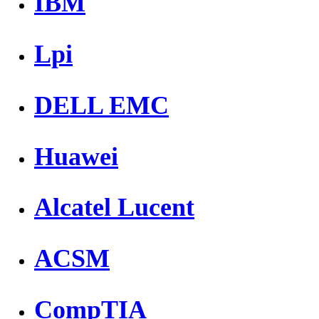
IBM
Lpi
DELL EMC
Huawei
Alcatel Lucent
ACSM
CompTIA