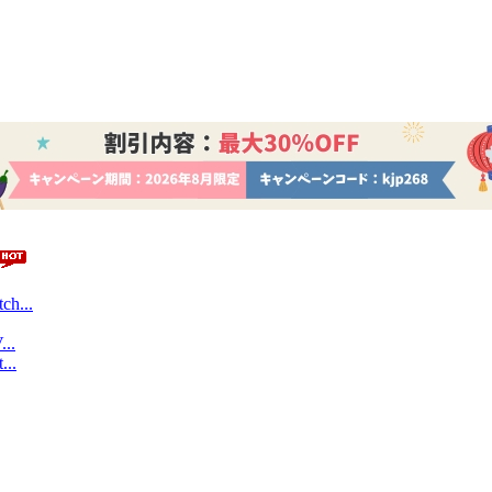
ch...
...
...