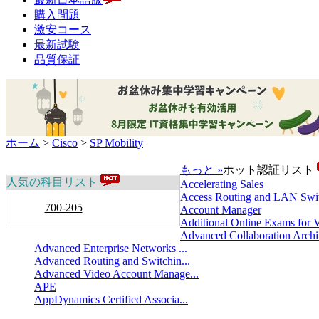
購入問題
激安コース
最新試験
品質保証
ホーム
>
Cisco
>
SP Mobility
もっと »
ホット認証リスト
人気の科目リスト
Accelerating Sales
Access Routing and LAN Swit
700-205
Account Manager
Additional Online Exams for V
Advanced Collaboration Archit
Advanced Enterprise Networks ...
Advanced Routing and Switchin...
Advanced Video Account Manage...
APE
AppDynamics Certified Associa...