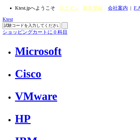
Ktest.jpへようこそ
ログイン
新規登録
会社案内
|
F.
Ktest
ショッピングカートに
0
科目
Microsoft
Cisco
VMware
HP