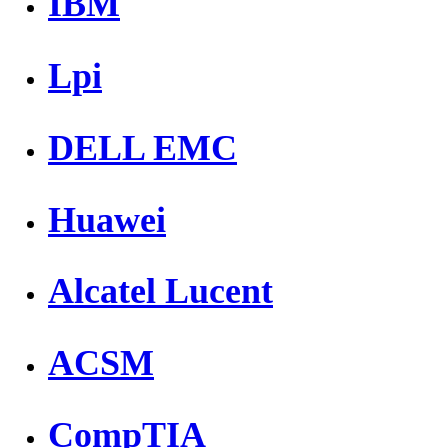
IBM
Lpi
DELL EMC
Huawei
Alcatel Lucent
ACSM
CompTIA