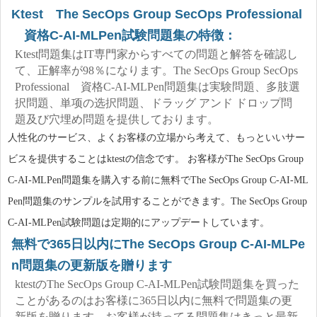
Ktest The SecOps Group SecOps Professional
資格C-AI-MLPen試験問題集の特徴：
Ktest問題集はIT専門家からすべての問題と解答を確認し
て、正解率が98％になります。The SecOps Group SecOps
Professional 資格C-AI-MLPen問題集は実験問題、多肢選
択問題、単项の选択問題、ドラッグ アンド ドロップ問
題及び穴埋め問題を提供しております。
人性化のサービス、よくお客様の立場から考えて、もっといいサー
ビスを提供することはktestの信念です。 お客様がThe SecOps Group
C-AI-MLPen問題集を購入する前に無料でThe SecOps Group C-AI-ML
Pen問題集のサンプルを試用することができます。The SecOps Group
C-AI-MLPen試験問題は定期的にアップデートしています。
無料で365日以内にThe SecOps Group C-AI-MLPe
n問題集の更新版を贈ります
ktestのThe SecOps Group C-AI-MLPen試験問題集を買った
ことがあるのはお客様に365日以内に無料で問題集の更
新版を贈ります。お客様が持ってる問題集はきっと最新