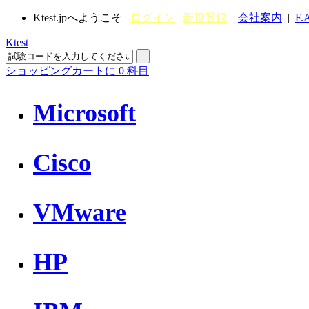
Ktest.jpへようこそ
ログイン
新規登録
会社案内
|
F.
Ktest
ショッピングカートに
0
科目
Microsoft
Cisco
VMware
HP