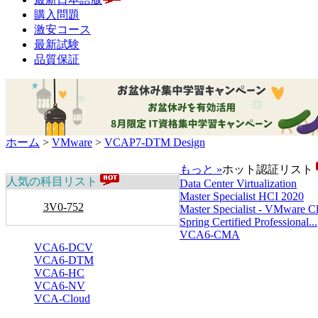
購入問題
激安コース
最新試験
品質保証
ホーム
>
VMware
>
VCAP7-DTM Design
もっと »
ホット認証リスト
人気の科目リスト
Data Center Virtualization
Master Specialist HCI 2020
3V0-752
Master Specialist - VMware Cl.
Spring Certified Professional...
VCA6-CMA
VCA6-DCV
VCA6-DTM
VCA6-HC
VCA6-NV
VCA-Cloud