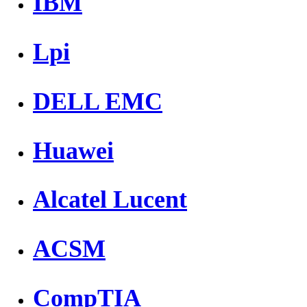
IBM
Lpi
DELL EMC
Huawei
Alcatel Lucent
ACSM
CompTIA