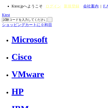
Ktest.jpへようこそ
ログイン
新規登録
会社案内
|
F.
Ktest
ショッピングカートに
0
科目
Microsoft
Cisco
VMware
HP