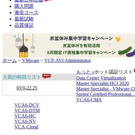
購入問題
激安コース
最新試験
品質保証
ホーム
>
VMware
>
VCP-AVI Administrator
もっと »
ホット認証リスト
人気の科目リスト
Data Center Virtualization
Master Specialist HCI 2020
6V0-22.25
Master Specialist - VMware Cl.
Spring Certified Professional...
VCA6-CMA
VCA6-DCV
VCA6-DTM
VCA6-HC
VCA6-NV
VCA-Cloud