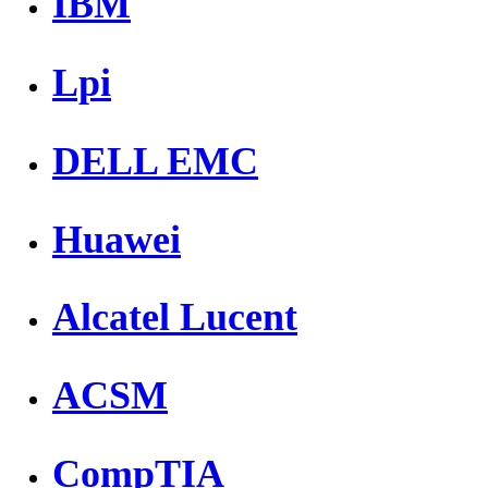
IBM
Lpi
DELL EMC
Huawei
Alcatel Lucent
ACSM
CompTIA