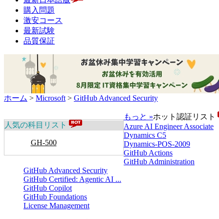
購入問題
激安コース
最新試験
品質保証
ホーム
>
Microsoft
>
GitHub Advanced Security
もっと »
ホット認証リスト
人気の科目リスト
Azure AI Engineer Associate
Dynamics C5
GH-500
Dynamics-POS-2009
GitHub Actions
GitHub Administration
GitHub Advanced Security
GitHub Certified: Agentic AI ...
GitHub Copilot
GitHub Foundations
License Management