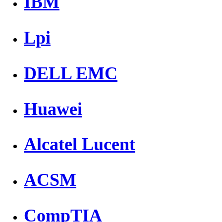
IBM
Lpi
DELL EMC
Huawei
Alcatel Lucent
ACSM
CompTIA