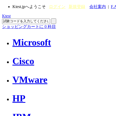
Ktest.jpへようこそ
ログイン
新規登録
会社案内
|
F.
Ktest
ショッピングカートに
0
科目
Microsoft
Cisco
VMware
HP