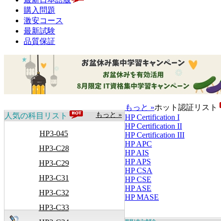
購入問題
激安コース
最新試験
品質保証
もっと »
ホット認証リスト
もっと »
人気の科目リスト
HP Certification I
HP Certification II
HP3-045
HP Certification III
HP APC
HP3-C28
HP AIS
HP APS
HP3-C29
HP CSA
HP3-C31
HP CSE
HP ASE
HP3-C32
HP MASE
HP3-C33