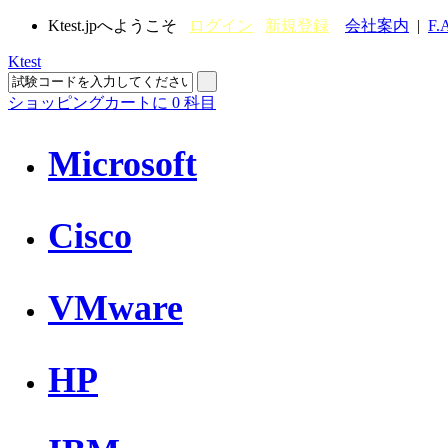
Ktest.jpへようこそ
ログイン
新規登録
会社案内
|
F.
Ktest
ショッピングカートに
0
科目
Microsoft
Cisco
VMware
HP