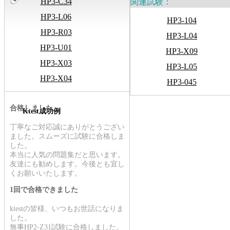
HP3-C34
関連試験：
HP3-L06
HP3-104
HP3-R03
HP3-L04
HP3-U01
HP3-X09
HP3-X03
HP3-L05
HP3-X04
HP3-045
合格しました
Ktest成功例
丁寧なご対応誠にありがとうござい
ました。スムーズに試験に合格しま
した。
本当に人気の問題集だと思います。
友達にも勧めします。今後とも宜し
くお願いいたします。
1回で合格できました
ktestの皆様、いつもお世話になりま
した。
無事HP2-Z31試験に合格しました。