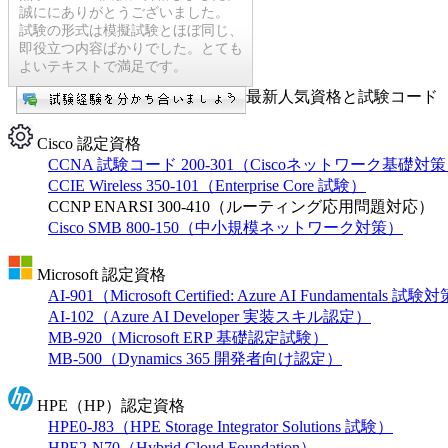
誠ににありがとうございました。
試験の形式は模擬試験とほぼ同じ、
即役立つ内容ばかりでした。とても
よいテキストで満足です。
最新人気資格と試験コード【
Cisco 認定資格
CCNA 試験コード 200-301（Ciscoネットワーク基礎対
CCIE Wireless 350-101（Enterprise Core 試験）
CCNP ENARSI 300-410（ルーティング応用問題対応）
Cisco SMB 800-150（中小規模ネットワーク対策）
Microsoft 認定資格
AI-901（Microsoft Certified: Azure AI Fundamentals 試
AI-102（Azure AI Developer 実装スキル認定）
MB-920（Microsoft ERP 基礎認定試験）
MB-500（Dynamics 365 開発者向け認定）
HPE（HP）認定資格
HPE0-J83（HPE Storage Integrator Solutions 試験）
HPE2-N70（Hybrid Cloud Foundation）