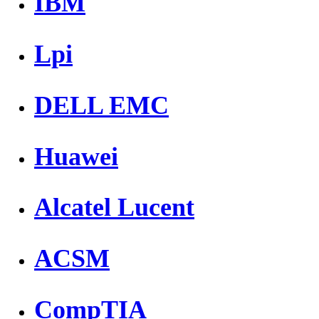
IBM
Lpi
DELL EMC
Huawei
Alcatel Lucent
ACSM
CompTIA