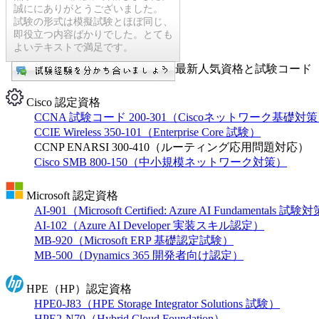
誠ににありがとうございました。
試験の形式は模擬試験とほぼ同じ、
即役立つ内容ばかりでした。とても
よいテキストで満足です。
最新人気資格と試験コード【
Cisco 認定資格
CCNA 試験コード 200-301（Ciscoネットワーク基礎対
CCIE Wireless 350-101（Enterprise Core 試験）
CCNP ENARSI 300-410（ルーティング応用問題対応）
Cisco SMB 800-150（中小規模ネットワーク対策）
Microsoft 認定資格
AI-901（Microsoft Certified: Azure AI Fundamentals 試
AI-102（Azure AI Developer 実装スキル認定）
MB-920（Microsoft ERP 基礎認定試験）
MB-500（Dynamics 365 開発者向け認定）
HPE（HP）認定資格
HPE0-J83（HPE Storage Integrator Solutions 試験）
HPE2-N70（Hybrid Cloud Foundation）