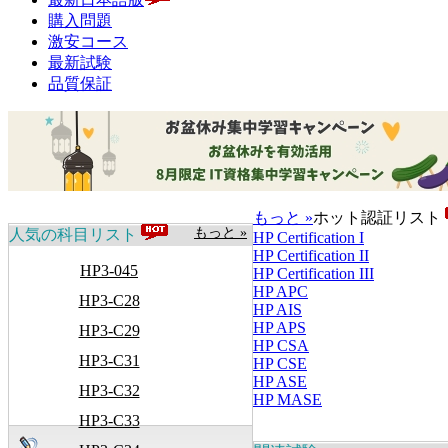
購入問題
激安コース
最新試験
品質保証
もっと »
ホット認証リスト
もっと »
人気の科目リスト
HP Certification I
HP Certification II
HP3-045
HP Certification III
HP APC
HP3-C28
HP AIS
HP APS
HP3-C29
HP CSA
HP3-C31
HP CSE
HP ASE
HP3-C32
HP MASE
HP3-C33