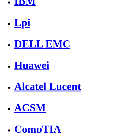
IBM
Lpi
DELL EMC
Huawei
Alcatel Lucent
ACSM
CompTIA