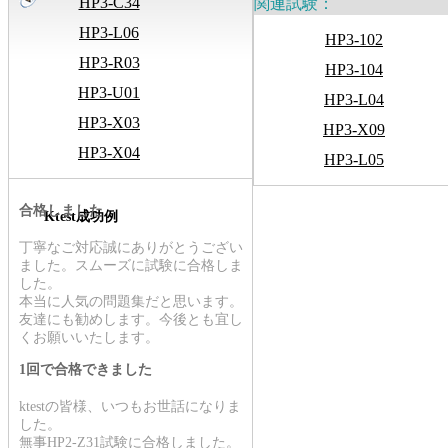
HP3-C34
関連試験：
HP3-L06
HP3-102
HP3-R03
HP3-104
HP3-U01
HP3-L04
HP3-X03
HP3-X09
HP3-X04
HP3-L05
合格しました
Ktest成功例
丁寧なご対応誠にありがとうござい
ました。スムーズに試験に合格しま
した。
本当に人気の問題集だと思います。
友達にも勧めします。今後とも宜し
くお願いいたします。
1回で合格できました
ktestの皆様、いつもお世話になりま
した。
無事HP2-Z31試験に合格しました。