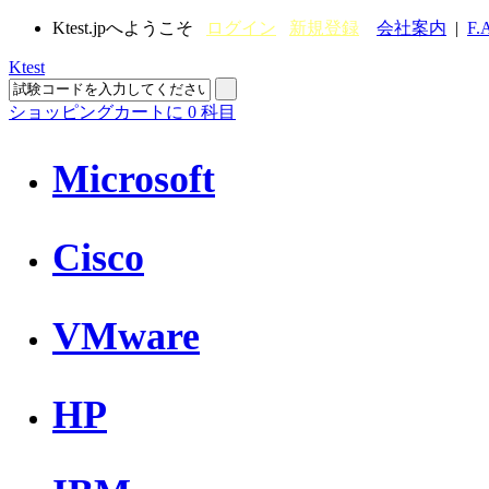
Ktest.jpへようこそ
ログイン
新規登録
会社案内
|
F.
Ktest
ショッピングカートに
0
科目
Microsoft
Cisco
VMware
HP