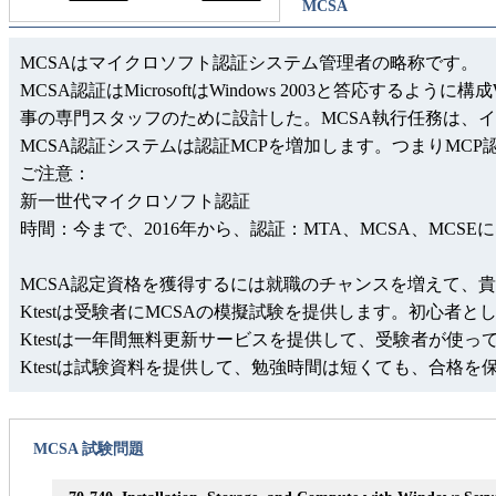
MCSA
MCSAはマイクロソフト認証システム管理者の略称です。
MCSA認証はMicrosoftはWindows 2003と答応
事の専門スタッフのために設計した。MCSA執行任務は、
MCSA認証システムは認証MCPを増加します。つまりMCP
ご注意：
新一世代マイクロソフト認証
時間：今まで、2016年から、認証：MTA、MCSA、MCSE
MCSA認定資格を獲得するには就職のチャンスを増えて、
Ktestは受験者にMCSAの模擬試験を提供します。初心者と
Ktestは一年間無料更新サービスを提供して、受験者が使
Ktestは試験資料を提供して、勉強時間は短くても、合格
MCSA 試験問題