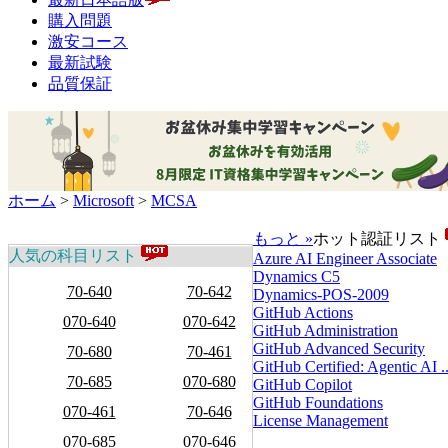
購入問題
激安コース
最新試験
品質保証
ホーム
>
Microsoft
>
MCSA
もっと »
ホット認証リスト
人気の科目リスト
Azure AI Engineer Associate
Dynamics C5
70-640
70-642
Dynamics-POS-2009
GitHub Actions
070-640
070-642
GitHub Administration
GitHub Advanced Security
70-680
70-461
GitHub Certified: Agentic AI ..
70-685
070-680
GitHub Copilot
GitHub Foundations
070-461
70-646
License Management
070-685
070-646