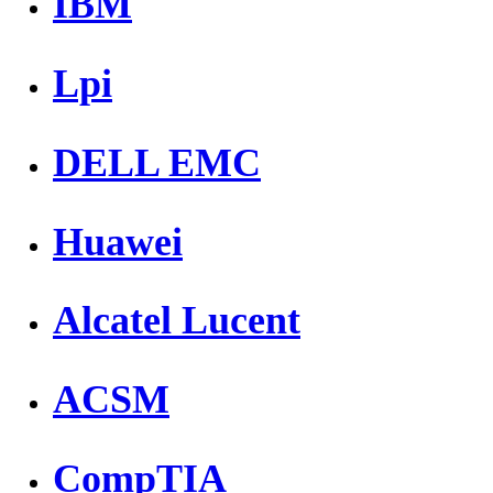
IBM
Lpi
DELL EMC
Huawei
Alcatel Lucent
ACSM
CompTIA