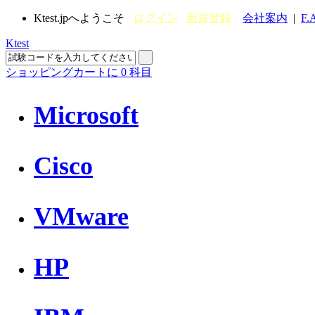
Ktest.jpへようこそ
ログイン
新規登録
会社案内
|
F.
Ktest
ショッピングカートに
0
科目
Microsoft
Cisco
VMware
HP