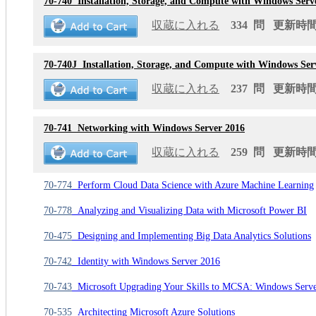
70-740
Installation, Storage, and Compute with Windows Serv
収蔵に入れる
334 問 更新時間: 
70-740J
Installation, Storage, and Compute with Windows 
収蔵に入れる
237 問 更新時間: 
70-741
Networking with Windows Server 2016
収蔵に入れる
259 問 更新時間: 
70-774
Perform Cloud Data Science with Azure Machine Learning
70-778
Analyzing and Visualizing Data with Microsoft Power BI
70-475
Designing and Implementing Big Data Analytics Solutions
70-742
Identity with Windows Server 2016
70-743
Microsoft Upgrading Your Skills to MCSA: Windows Serv
70-535
Architecting Microsoft Azure Solutions