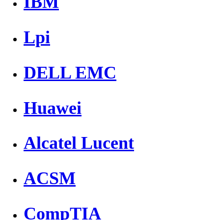
IBM
Lpi
DELL EMC
Huawei
Alcatel Lucent
ACSM
CompTIA