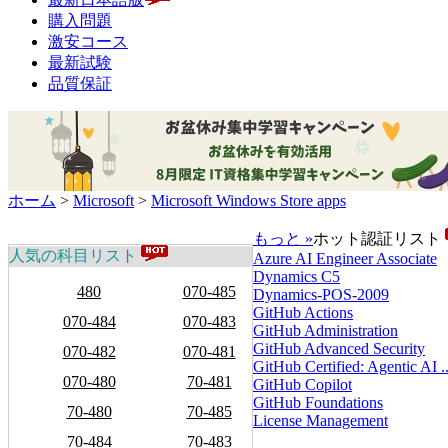
購入問題
激安コース
最新試験
品質保証
ホーム
>
Microsoft
>
Microsoft Windows Store apps
もっと »
ホット認証リスト
人気の科目リスト
Azure AI Engineer Associate
Dynamics C5
480
070-485
Dynamics-POS-2009
GitHub Actions
070-484
070-483
GitHub Administration
GitHub Advanced Security
070-482
070-481
GitHub Certified: Agentic AI ..
070-480
70-481
GitHub Copilot
GitHub Foundations
70-480
70-485
License Management
70-484
70-483