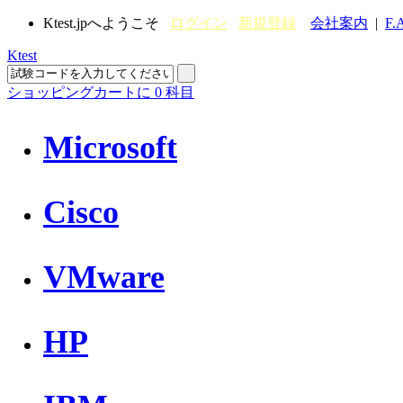
Ktest.jpへようこそ
ログイン
新規登録
会社案内
|
F.
Ktest
ショッピングカートに
0
科目
Microsoft
Cisco
VMware
HP