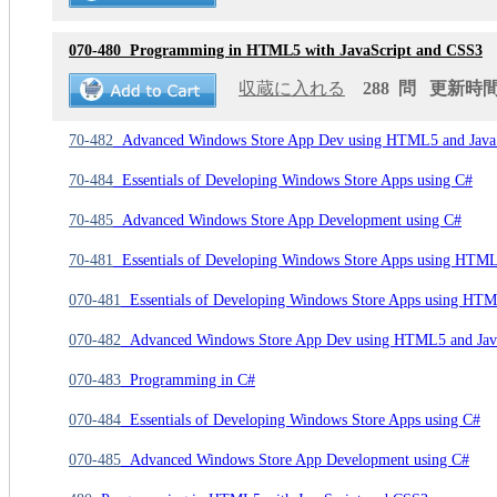
070-480
Programming in HTML5 with JavaScript and CSS3
収蔵に入れる
288 問 更新時間: 
70-482
Advanced Windows Store App Dev using HTML5 and JavaS
70-484
Essentials of Developing Windows Store Apps using C#
70-485
Advanced Windows Store App Development using C#
70-481
Essentials of Developing Windows Store Apps using HTML
070-481
Essentials of Developing Windows Store Apps using HTM
070-482
Advanced Windows Store App Dev using HTML5 and Jav
070-483
Programming in C#
070-484
Essentials of Developing Windows Store Apps using C#
070-485
Advanced Windows Store App Development using C#